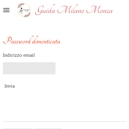
Vai
Guida Milano Monza
al
contenuto
principale
Password dimenticata
Indirizzo email
Invia