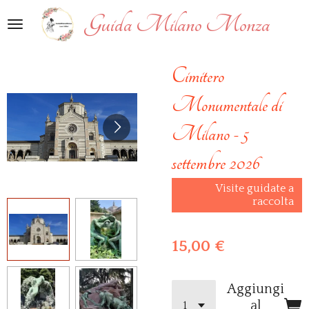
Vai
Guida Milano Monza
al
contenuto
principale
Cimitero
Monumentale di
Milano - 5
settembre 2026
Visite guidate a
raccolta
15,00 €
Aggiungi
al