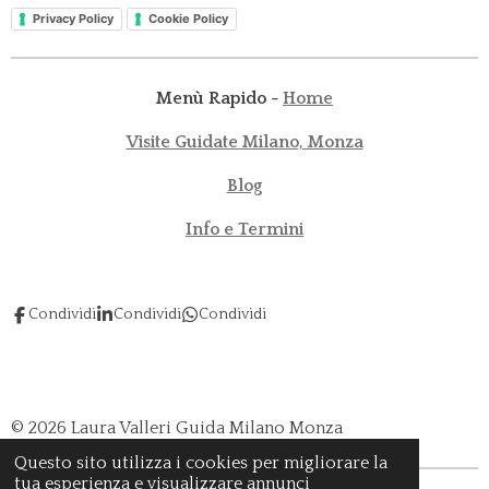
p
a
n
k
Privacy Policy
Cookie Policy
m
Menù Rapido -
Home
Visite Guidate Milano, Monza
Blog
Info e Termini
Condividi
Condividi
Condividi
© 2026 Laura Valleri Guida Milano Monza
Questo sito utilizza i cookies per migliorare la
tua esperienza e visualizzare annunci