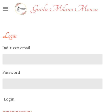
Vai
Guida Milano Monza
al
contenuto
principale
Login
Indirizzo email
Password
Login
Non hai un account?