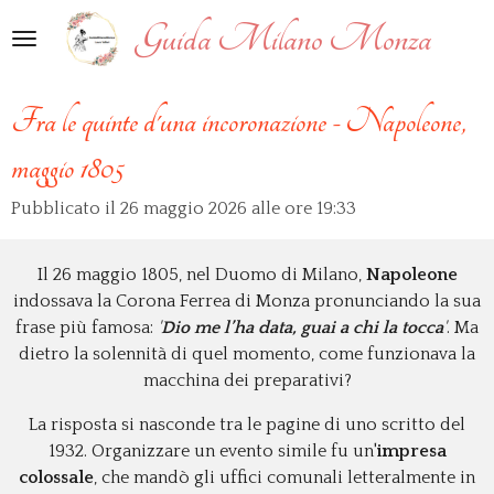
Vai
Guida Milano Monza
al
contenuto
principale
Fra le quinte d'una incoronazione - Napoleone,
maggio 1805
Pubblicato il 26 maggio 2026 alle ore 19:33
Il 26 maggio 1805, nel Duomo di Milano,
Napoleone
indossava la Corona Ferrea di Monza pronunciando la sua
frase più famosa:
'
Dio me l’ha data, guai a chi la tocca
'
. Ma
dietro la solennità di quel momento, come funzionava la
macchina dei preparativi?
La risposta si nasconde tra le pagine di uno scritto del
1932. Organizzare un evento simile fu un'
impresa
colossale
, che mandò gli uffici comunali letteralmente in