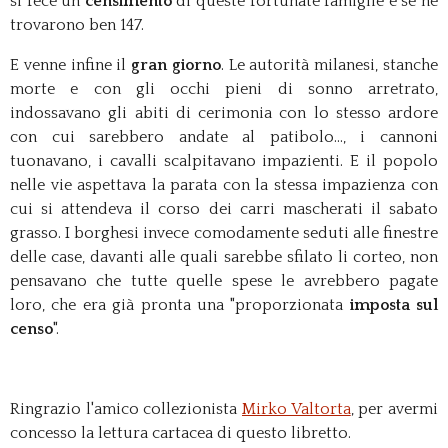
si fece un
censimento
di queste fortunate famiglie e se ne
trovarono ben 147.
E venne infine il
gran giorno
. Le autorità milanesi, stanche
morte e con gli occhi pieni di sonno arretrato,
indossavano gli abiti di cerimonia con lo stesso ardore
con cui sarebbero andate al patibolo..., i cannoni
tuonavano, i cavalli scalpitavano impazienti. E il popolo
nelle vie aspettava la parata con la stessa impazienza con
cui si attendeva il corso dei carri mascherati il sabato
grasso. I borghesi invece comodamente seduti alle finestre
delle case, davanti alle quali sarebbe sfilato li corteo, non
pensavano che tutte quelle spese le avrebbero pagate
loro, che era già pronta una "proporzionata
imposta sul
censo
".
Ringrazio l'amico collezionista
Mirko Valtorta
, per avermi
concesso la lettura cartacea di questo libretto.