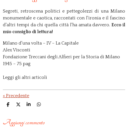
Segreti, retroscena politici e pettegolezzi di una Milano
monumentale e caotica, raccontati con l'ironia e il fascino
d'altri tempi da chi quella città l'ha amata davvero.
Ecco il
mio consiglio di lettura!
Milano d'una volta – IV – La Capitale
Alex Visconti
Fondazione Treccani degli Alfieri per la Storia di Milano
1945 – 75 pag
Leggi gli altri articoli
«
Precedente
C
C
C
C
o
o
o
o
n
n
n
n
d
d
d
d
Aggiungi commento
i
i
i
i