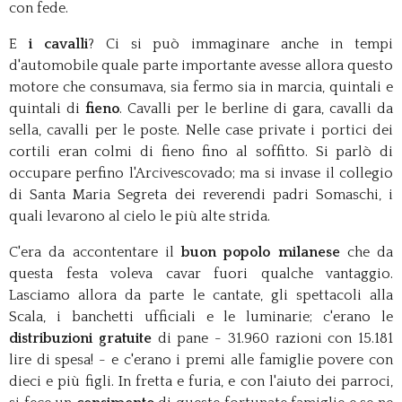
con fede.
E
i cavalli
? Ci si può immaginare anche in tempi
d'automobile quale parte importante avesse allora questo
motore che consumava, sia fermo sia in marcia, quintali e
quintali di
fieno
. Cavalli per le berline di gara, cavalli da
sella, cavalli per le poste. Nelle case private i portici dei
cortili eran colmi di fieno fino al soffitto. Si parlò di
occupare perfino l'Arcivescovado; ma si invase il collegio
di Santa Maria Segreta dei reverendi padri Somaschi, i
quali levarono al cielo le più alte strida.
C'era da accontentare il
buon popolo milanese
che da
questa festa voleva cavar fuori qualche vantaggio.
Lasciamo allora da parte le cantate, gli spettacoli alla
Scala, i banchetti ufficiali e le luminarie; c
'erano le
distribuzioni gratuite
di pane - 31.960 razioni con 15.181
lire di spesa! - e c'erano i premi alle famiglie povere con
dieci e più figli. In fretta e furia, e con l'aiuto dei parroci,