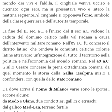
mondo dei vivi e l'aldilà, il cinghiale veniva ucciso e
cucinato ogni sera, ma si presentava vivo e intero la
mattina seguente. Al cinghiale si opponeva l'
orso
, simbolo
della classe guerriera e dell'autorità temporale.
La fine del III sec. a.C. e l'inizio del II sec. a.C. vedono la
caduta del dominio celtico nella Val Padana a causa
dell'intervento militare romano. Nell'89 a.C. fu concesso il
diritto latino, che rendeva le comunità celtiche colonie
latine attraverso un'integrazione di tutto il territorio nella
politica e nell'economia del mondo romano. Nel
49 a.C
.
Giulio Cesare concesse la piena cittadinanza romana; da
quel momento la storia della
Gallia Cisalpina
iniziò a
confondersi con quella dello
stato romano
.
Da dove arriva il
nome di Milano
? Varie sono le ipotesi,
eccone alcune:
da
Medo
e
Olano
, due condottieri gallici o etruschi;
dal gallico
Med-Lan
, terreno fertile;