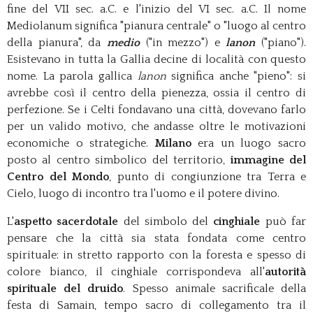
fine del VII sec. a.C. e l'inizio del VI sec. a.C. Il nome
Mediolanum significa "pianura centrale" o "luogo al centro
della pianura", da
medio
("in mezzo") e
lanon
("piano").
Esistevano in tutta la Gallia decine di località con questo
nome. La parola gallica
lanon
significa anche "pieno": si
avrebbe così il centro della pienezza, ossia il centro di
perfezione. Se i Celti fondavano una città, dovevano farlo
per un valido motivo, che andasse oltre le motivazioni
economiche o strategiche.
Milano
era un luogo sacro
posto al centro simbolico del territorio,
immagine del
Centro del Mondo
, punto di congiunzione tra Terra e
Cielo, luogo di incontro tra l'uomo e il potere divino.
L'
aspetto sacerdotale
del simbolo del
cinghiale
può far
pensare che la città sia stata fondata come centro
spirituale: in stretto rapporto con la foresta e spesso di
colore bianco, il cinghiale corrispondeva all
'autorità
spirituale del druido
. Spesso animale sacrificale della
festa di Samain, tempo sacro di collegamento tra il