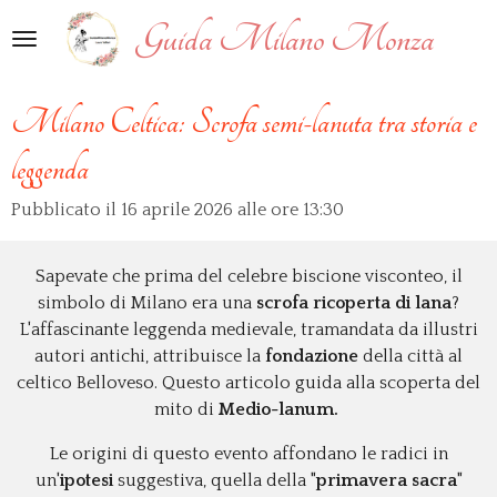
Vai
Guida Milano Monza
al
contenuto
principale
Milano Celtica: Scrofa semi-lanuta tra storia e
leggenda
Pubblicato il 16 aprile 2026 alle ore 13:30
Sapevate che prima del celebre biscione visconteo, il
simbolo di Milano era una
scrofa ricoperta di lana
?
L'affascinante leggenda medievale, tramandata da illustri
autori antichi, attribuisce la
fondazione
della città al
celtico Belloveso. Questo articolo guida alla scoperta del
mito di
Medio-lanum.
Le origini di questo evento affondano le radici in
un'
ipotesi
suggestiva, quella della "
primavera sacra
"