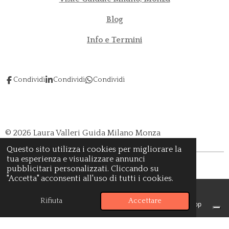
Blog
Info e Termini
Condividi
Condividi
Condividi
© 2026 Laura Valleri Guida Milano Monza
Questo sito utilizza i cookies per migliorare la
tua esperienza e visualizzare annunci
Fornito da
Webador
pubblicitari personalizzati. Cliccando su
"Accetta" acconsenti all'uso di tutti i cookies.
Rifiuta
Accettare
Email
Instagram
WhatsApp
Le tue preferenze relative alla privacy